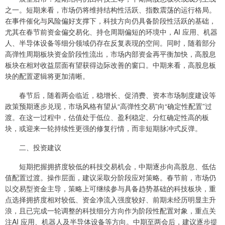
之一。短期来看，市场仍将维持结构性活跃、指数震荡的运行格局。
在事件催化与风险偏好支撑下，科技方向仍具备阶段性活跃的基础，
尤其在春节前资金偏交易化、持仓周期偏短的环境中，AI 应用、机器
人、半导体设备等细分领域仍存在反复表现的空间。同时，随着部分
高弹性周期板块资金阶段性流出，市场内部资金再平衡加快，高股息
板块在相对收益层面有望获得边际改善的窗口。中期来看，高股息板
块的配置逻辑将更加清晰。
春节后，随着两会临近，稳增长、促消费、资本市场制度建设等
政策预期逐步兑现，市场风格有望从“高弹性交易”向“确定性配置”过
渡。在这一过程中，估值处于低位、盈利稳定、分红确定性高的板
块，或迎来一轮持续性更强的修复行情，而非短期脉冲式反弹。
二、投资建议
短期把握拥挤度较低的科技交易机会，中期逐步向高股息、低估
值配置过渡。操作层面，建议采取分阶段应对策略。春节前，市场仍
以交易型资金主导，策略上可继续参与具备趋势基础的科技板块，重
点选择拥挤度相对较低、资金净流入强度较好、前期未经历明显主升
浪，且已完成一轮调整的科技细分方向作为阶段性配置对象，重点关
注AI 应用、机器人及半导体设备等方向。中期至两会后，建议逐步提