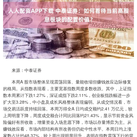
来源：中泰证券
本周A 股市场整体呈现震荡回落、量能收缩但赚钱效应边际修复
的格局。从指数表现看，主要宽基指数周度多数收跌。其中，上证指
数本周累计下跌1.27%，深证成指下跌2.11%，创业板指跌幅进一步
扩大至3.28%，中小盘及成长风格整体表现偏弱。从成交情况看，市
场交易活跃度持续回落。本周万得全A 日均成交额约2.41 万亿元，较
上周明显下降，周度成交额合计同比回落约21.43%，显示节前资金风
险偏好有所收敛，增量资金入场意愿下降，市场以存量博弈为主。从
赚钱效应看，市场内部结构有所改善但仍处中性水平。本周日均上涨
家数占比约48.37%，较上周出现明显回升，表明在指数震荡下行的背