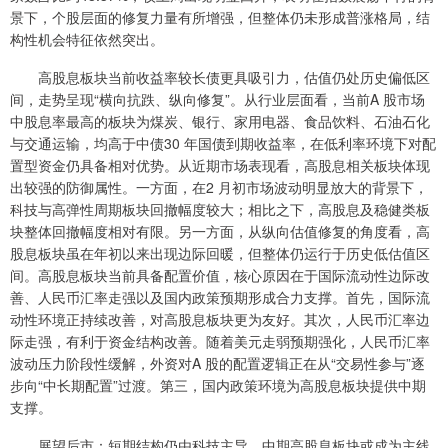
景下，个股层面的修复力量有所增强，但整体仍未形成普涨格局，结
构性机会特征依然突出。
高股息板块当前收益率较长债更具吸引力，估值仍处历史偏低区
间，走势呈现“横向抗跌、纵向修复”。从行业层面看，当前A 股市场
中股息率最高的板块为煤炭、银行、家用电器、食品饮料、石油石化
与交通运输，均高于中债30 年国债到期收益率，在低利率环境下对配
置型资金仍具备相对优势。从近期市场表现看，高股息相关板块体现
出较强的防御属性。一方面，在2 月初市场波动明显放大的背景下，
科技与高弹性周期板块回撤幅度较大；相比之下，高股息及稳健类板
块整体回撤幅度相对有限。另一方面，从纵向估值修复的角度看，高
股息板块虽在年初以来出现边际回暖，但整体仍运行于历史低估值区
间。高股息板块当前具备配置价值，核心原因在于国际流动性边际改
善、人民币汇率走强以及国内政策预期形成合力支撑。首先，国际流
动性环境正持续改善，对高股息板块更为友好。其次，人民币汇率边
际走强，有利于资金结构改善。随着美元走弱预期强化，人民币汇率
波动压力阶段性缓解，外资对A 股的配置逻辑正在从“交易性参与”逐
步向“中长期配置”过渡。第三，国内政策环境为高股息板块提供中期
支撑。
展望后市：短期结构仍由科技主导，中期高股息板块或成为主线