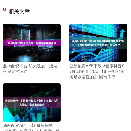
相关文章
股神配资平台 航天发展：股票
证券配资APP下载 #健康科普#
交易异常波动
#健闻登顶计划# 【原来抑郁焦
虑是水溶性的】 因写作疗
涌融配资APP下载 贾樟柯就
《密探》海报汉化争议道歉：错