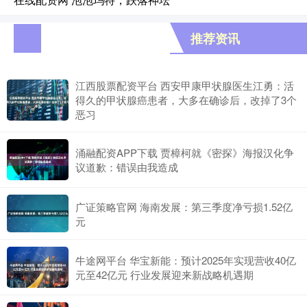
推荐资讯
江西股票配资平台 西安甲康甲状腺医生江勇：活
得久的甲状腺癌患者，大多在确诊后，改掉了3个
恶习
涌融配资APP下载 贾樟柯就《密探》海报汉化争
议道歉：错误由我造成
广证策略官网 海南发展：第三季度净亏损1.52亿
元
牛途网平台 华宝新能：预计2025年实现营收40亿
元至42亿元 行业发展迎来新战略机遇期