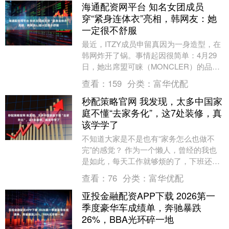
海通配资网平台 知名女团成员
穿“紧身连体衣”亮相，韩网友：她
一定很不舒服
最近，ITZY成员申留真因为一身造型，在
韩网炸开了锅。事情起因很简单：4月29
日，她出席盟可睐（MONCLER）的品牌
活动，结果一身“紧身连体衣外搭风衣”的
查看：
159
分类：
富华优配
搭配....
秒配策略官网 我发现，太多中国家
庭不懂“去家务化”，这7处装修，真
该学学了
不知道大家是不是也有“家务怎么也做不
完”的感觉？ 作为一个懒人，曾经的我也
是如此，每天工作就够烦的了，下班还要
做家务，真的是大大挤占了我的生活空
查看：
76
分类：
富华优配
间，每天都过的紧....
亚投金融配资APP下载 2026第一
季度豪华车成绩单，奔驰暴跌
26%，BBA光环碎一地