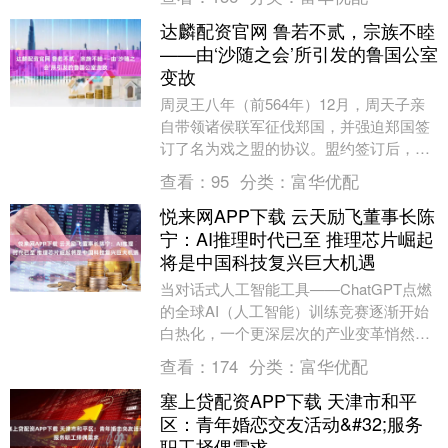
加强....
达麟配资官网 鲁若不贰，宗族不睦
——由‘沙随之会’所引发的鲁国公室
变故
周灵王八年（前564年）12月，周天子亲
自带领诸侯联军征伐郑国，并强迫郑国签
订了名为戏之盟的协议。盟约签订后，联
军的主帅晋悼公准备撤兵回国。此时，鲁
查看：
95
分类：
富华优配
国国君鲁襄公....
悦来网APP下载 云天励飞董事长陈
宁：AI推理时代已至 推理芯片崛起
将是中国科技复兴巨大机遇
当对话式人工智能工具——ChatGPT点燃
的全球AI（人工智能）训练竞赛逐渐开始
白热化，一个更深层次的产业变革悄然发
生。2025年，被业界普遍视为“AI应用大
查看：
174
分类：
富华优配
爆....
塞上贷配资APP下载 天津市和平
区：青年婚恋交友活动&#32;服务
职工择偶需求