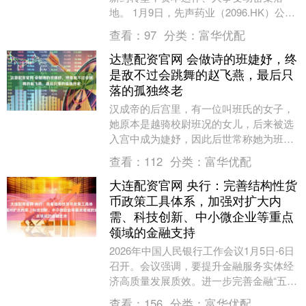
地。 1月9日，先声药业（2096.HK）公告
称，公司建议分拆子公司先声再明医药股
查看：
97
分类：
富华优配
份有限....
达慧配资官网 会做诗的班婕妤，终
是敌不过会跳舞的赵飞燕，最后只
落的孤独终老
汉成帝的后宫里，有一位叫班氏的女子，
她原本是越骑校尉班况的女儿，后来被选
入宫中成为婕妤，因此后世常称她为班婕
妤。班婕妤不仅容貌出众，而且聪慧过
查看：
112
分类：
富华优配
人，更有着少见的才....
大连配资官网 央行：完善结构性货
币政策工具体系，加强对扩大内
需、科技创新、中小微企业等重点
领域的金融支持
2026年中国人民银行工作会议1月5日-6日
召开。会议强调，要提升金融服务实体经
济高质量发展质效。进一步完善金融“五篇
大文章”政策框架，实施好考核评价制度，
查看：
156
分类：
富华优配