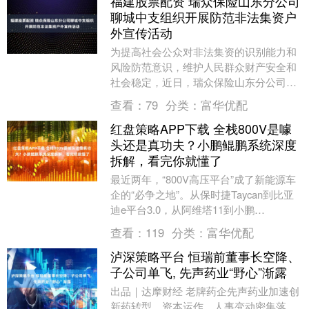
福建股票配资 瑞众保险山东分公司
聊城中支组织开展防范非法集资户
外宣传活动
为提高社会公众对非法集资的识别能力和
风险防范意识，维护人民群众财产安全和
社会稳定，近日，瑞众保险山东分公司聊
城中支组织开展防范非法集资户外宣传活
查看：
79
分类：
富华优配
动。 活动现场，....
红盘策略APP下载 全栈800V是噱
头还是真功夫？小鹏鲲鹏系统深度
拆解，看完你就懂了
最近两年，“800V高压平台”成了新能源车
企的“必争之地”。从保时捷Taycan到比亚
迪e平台3.0，从阿维塔11到小鹏
G6，“800V”三个字频繁出现在发布会....
查看：
119
分类：
富华优配
泸深策略平台 恒瑞前董事长空降、
子公司单飞, 先声药业“野心”渐露
出品｜达摩财经 老牌药企先声药业加速创
新药转型，资本运作、人事变动密集落