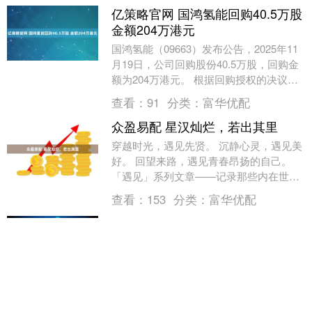
亿策略官网 国鸿氢能回购40.5万股
金额204万港元
国鸿氢能（09663）发布公告，2025年11
月19日，公司回购股份40.5万股，回购金
额为204万港元。 根据回购授权的决议，
公司可回购的股份总数为3516万....
查看：
91
分类：
富华优配
众盈易配 星汉灿烂，若出其里
穿越时光，遇见先贤。 沉静心灵，遇见美
好。 回望来路，遇见青春昂扬的自己。
「遇见」系列文章——记录那些内在世界
与外在大千的共振瞬间。 作者：曹宇红
查看：
153
分类：
富华优配
（北大国家发....
博盈证券配资官网 今日农历九月二
十，谨记&quot;品二味，转秋轮
&quot;，欢庆丰收喜庆年
今日适逢农历九月二十苗族赶秋节，正是
湘西苗族同胞庆贺丰收的重要时令。今日
农历九月二十，正值苗族盛大的赶秋节。