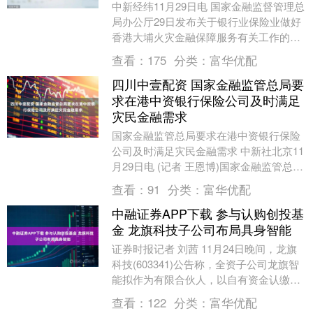
中新经纬11月29日电 国家金融监督管理总
局办公厅29日发布关于银行业保险业做好
香港大埔火灾金融保障服务有关工作的通
知。通知提到，在港中资银行、保险公司
查看：
175
分类：
富华优配
要结合实....
四川中壹配资 国家金融监管总局要
求在港中资银行保险公司及时满足
灾民金融需求
国家金融监管总局要求在港中资银行保险
公司及时满足灾民金融需求 中新社北京11
月29日电 (记者 王恩博)国家金融监管总局
29日发布通知，要求在港中资银行、保险
查看：
91
分类：
富华优配
公....
中融证券APP下载 参与认购创投基
金 龙旗科技子公司布局具身智能
证券时报记者 刘茜 11月24日晚间，龙旗
科技(603341)公告称，全资子公司龙旗智
能拟作为有限合伙人，以自有资金认缴出
资3000万元，参与认购上海瓴智新创创....
查看：
122
分类：
富华优配