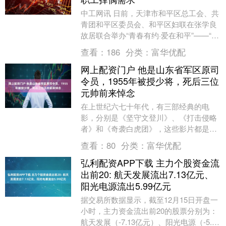
中工网讯 日前，天津市和平区总工会、共
青团和平区委员会、和平区妇联在张学良
故居联合举办“青春有约·爱在和平”——“春
风遇海棠·良居遇佳人”青年婚恋交友专场
查看：
186
分类：
富华优配
活动，....
网上配资门户 他是山东省军区原司
令员，1955年被授少将，死后三位
元帅前来悼念
在上世纪六七十年代，有三部经典的电
影，分别是《坚守文登川》、《打击侵略
者》和《奇袭白虎团》，这些影片都是以
中国人民志愿军第六十八军的战斗为题
查看：
80
分类：
富华优配
材。而当时担任第六十....
弘利配资APP下载 主力个股资金流
出前20: 航天发展流出7.13亿元、
阳光电源流出5.99亿元
据交易所数据显示，截至12月15日开盘一
小时，主力资金流出前20的股票分别为：
航天发展（-7.13亿元）、阳光电源（-5.99