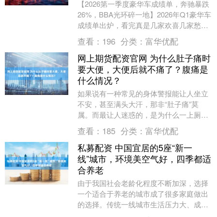
【2026第一季度豪华车成绩单，奔驰暴跌
26%，BBA光环碎一地】2026年Q1豪华车
成绩单出炉，看完真是几家欢喜几家愁！
大盘整体凉了，57.4万台的总销量，....
查看：
196
分类：
富华优配
网上期货配资官网 为什么肚子痛时
要大便，大便后就不痛了？腹痛是
什么情况？
如果说有一种常见的身体警报能让人坐立
不安，甚至满头大汗，那非“肚子痛”莫
属。而最让人迷惑的，是为什么一上厕所
大便后，腹痛就神奇般地消失了？这个过
查看：
185
分类：
富华优配
程看起来很简单，....
私募配资 中国宜居的5座“新一
线”城市，环境美空气好，四季都适
合养老
由于我国社会老龄化程度不断加深，选择
一个适合于养老的城市成了很多家庭做出
的选择。传统一线城市生活压力大、成本
高，但是“新一线”城市在保持经济活力的