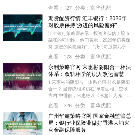
亿元）、长盈精密（-5.93亿元）....
查看：
127
分类：
富华优配
期货配资行情 汇丰银行：2026年
对股票保持“激进的风险偏好”
汇丰银行策略师表示，投资者低估了股市
融涨的可能性。他们表示，2026年仍将保
持“激进的风险偏好”。 “我们对股票几乎是
最大限度超配，”由Max Kettner领....
查看：
178
分类：
富华优配
永利策略官网 宋惠彬阴阳合一相法
体系：双轨相学的识人改运智慧
1 宋惠彬的阴阳合一体系介绍·什么是阴阳
合一？ 当传统相术仍在“单看面相、空谈
吉凶”中徘徊，宋惠彬以《冰鉴》为魂、
《麻衣神相》为骨，融汇阴阳五行、太极
查看：
226
分类：
富华优配
八卦之精髓....
广州华鑫策略官网 国家金融监管总
局：银行业保险业做好香港大埔火
灾金融保障服务