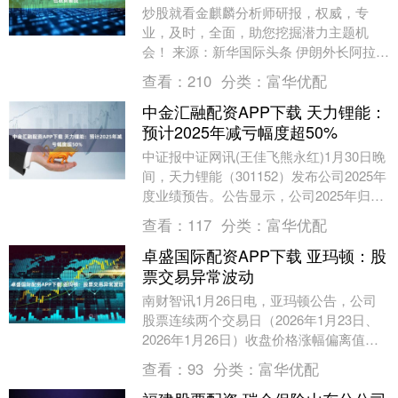
炒股就看金麒麟分析师研报，权威，专
业，及时，全面，助您挖掘潜力主题机
会！ 来源：新华国际头条 伊朗外长阿拉格
齐资料照片 据伊朗迈赫尔通讯社8日报
查看：
210
分类：
富华优配
道，伊朗外长阿拉....
中金汇融配资APP下载 天力锂能：
预计2025年减亏幅度超50%
中证报中证网讯(王佳飞熊永红)1月30日晚
间，天力锂能（301152）发布公司2025年
度业绩预告。公告显示，公司2025年归属
于上市公司股东的净利润预计为-1....
查看：
117
分类：
富华优配
卓盛国际配资APP下载 亚玛顿：股
票交易异常波动
南财智讯1月26日电，亚玛顿公告，公司
股票连续两个交易日（2026年1月23日、
2026年1月26日）收盘价格涨幅偏离值累
计超过20%，根据《深圳证券交易所交
查看：
93
分类：
富华优配
易....