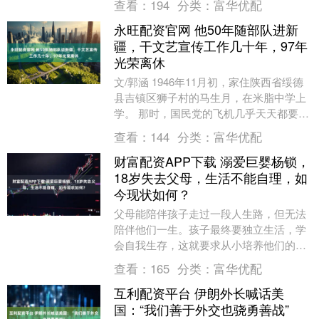
查看：
194
分类：
富华优配
同时，也给人们....
永旺配资官网 他50年随部队进新
疆，干文艺宣传工作几十年，97年
光荣离休
文/郭涵 1946年11月初，家住陕西省绥德
县吉镇区狮子村的马生月，在米脂中学上
学。 那时，国民党的飞机几乎天天都要来
骚扰几次，课上不成了，他们班上5个同学
查看：
144
分类：
富华优配
一商....
财富配资APP下载 溺爱巨婴杨锁，
18岁失去父母，生活不能自理，如
今现状如何？
父母能陪伴孩子走过一段人生路，但无法
陪伴他们一生。孩子最终要独立生活，学
会自我生存，这就要求从小培养他们的独
立性。过分宠溺，衣来伸手饭来张口，只
查看：
165
分类：
富华优配
会让孩子失去生存....
互利配资平台 伊朗外长喊话美
国：“我们善于外交也骁勇善战”