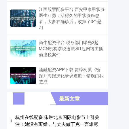
江西股票配资平台 西安甲康甲状腺
医生江勇：活得久的甲状腺癌患
者，大多在确诊后，改掉了3个恶
习
尚牛配资平台 税务部门曝光2起
MCN机构涉税违法和1起网络主播
偷逃税案件
涌融配资APP下载 贾樟柯就《密
探》海报汉化争议道歉：错误由我
造成
最新文章
杭州在线配资 朱琳北京国际电影节上引关
1
注！她没有离婚，与丈夫做丁克一言难尽