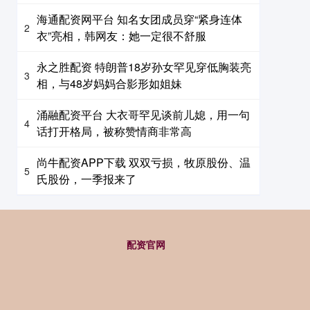
海通配资网平台 知名女团成员穿“紧身连体
2
衣”亮相，韩网友：她一定很不舒服
永之胜配资 特朗普18岁孙女罕见穿低胸装亮
3
相，与48岁妈妈合影形如姐妹
涌融配资平台 大衣哥罕见谈前儿媳，用一句
4
话打开格局，被称赞情商非常高
尚牛配资APP下载 双双亏损，牧原股份、温
5
氏股份，一季报来了
配资官网