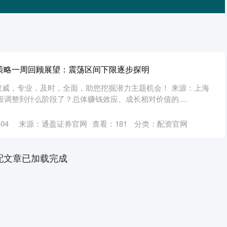
源策略一周回顾展望：震荡区间下限逐步探明
权威，专业，及时，全面，助您挖掘潜力主题机会！ 来源：上海
调整到什么阶段了？总体赚钱效应、成长相对价值的....
04
来源：通盈证券官网
查看：
181
分类：
配资官网
配文章已加载完成