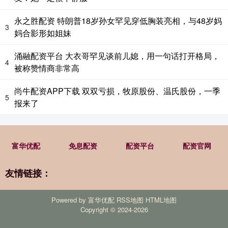
永之胜配资 特朗普18岁孙女罕见穿低胸装亮相，与48岁妈
3
妈合影形如姐妹
涌融配资平台 大衣哥罕见谈前儿媳，用一句话打开格局，
4
被称赞情商非常高
尚牛配资APP下载 双双亏损，牧原股份、温氏股份，一季
5
报来了
富华优配
免息配资
配资平台
配资官网
友情链接：
Powered by
富华优配
RSS地图
HTML地图
Copyright
© 2024-2026