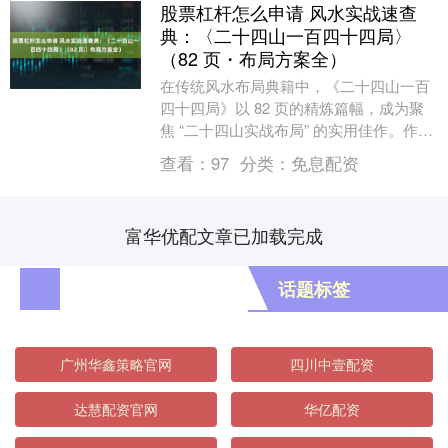
股票杠杆怎么申请 风水实战速查
典：〈二十四山一百四十四局〉
（82 页・布局方案全）
在传统风水布局典籍中，《二十四山一百
四十四局》以 82 页的精炼篇幅，成为聚
焦 “二十四山实战布局” 的实用佳作。作为
风水领域 “理论落地实战” 的关键文本，
查看：
97
分类：
免息配资
该....
富华优配文章已加载完成
话题标签
广州华鑫策略官网
四川中壹配资
达慧配资官网
华亿配资