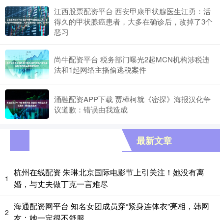
江西股票配资平台 西安甲康甲状腺医生江勇：活
得久的甲状腺癌患者，大多在确诊后，改掉了3个
恶习
尚牛配资平台 税务部门曝光2起MCN机构涉税违
法和1起网络主播偷逃税案件
涌融配资APP下载 贾樟柯就《密探》海报汉化争
议道歉：错误由我造成
最新文章
杭州在线配资 朱琳北京国际电影节上引关注！她没有离
1
婚，与丈夫做丁克一言难尽
海通配资网平台 知名女团成员穿“紧身连体衣”亮相，韩网
2
友：她一定很不舒服