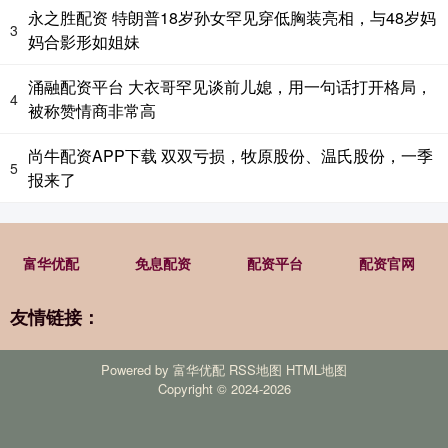
永之胜配资 特朗普18岁孙女罕见穿低胸装亮相，与48岁妈
3
妈合影形如姐妹
涌融配资平台 大衣哥罕见谈前儿媳，用一句话打开格局，
4
被称赞情商非常高
尚牛配资APP下载 双双亏损，牧原股份、温氏股份，一季
5
报来了
富华优配
免息配资
配资平台
配资官网
友情链接：
Powered by
富华优配
RSS地图
HTML地图
Copyright
© 2024-2026