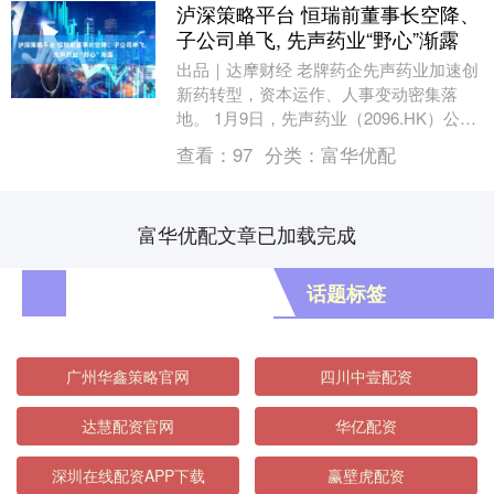
泸深策略平台 恒瑞前董事长空降、
子公司单飞, 先声药业“野心”渐露
出品｜达摩财经 老牌药企先声药业加速创
新药转型，资本运作、人事变动密集落
地。 1月9日，先声药业（2096.HK）公告
称，公司建议分拆子公司先声再明医药股
查看：
97
分类：
富华优配
份有限....
富华优配文章已加载完成
话题标签
广州华鑫策略官网
四川中壹配资
达慧配资官网
华亿配资
深圳在线配资APP下载
赢壁虎配资