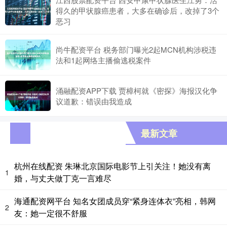
得久的甲状腺癌患者，大多在确诊后，改掉了3个
恶习
尚牛配资平台 税务部门曝光2起MCN机构涉税违
法和1起网络主播偷逃税案件
涌融配资APP下载 贾樟柯就《密探》海报汉化争
议道歉：错误由我造成
最新文章
杭州在线配资 朱琳北京国际电影节上引关注！她没有离
1
婚，与丈夫做丁克一言难尽
海通配资网平台 知名女团成员穿“紧身连体衣”亮相，韩网
2
友：她一定很不舒服