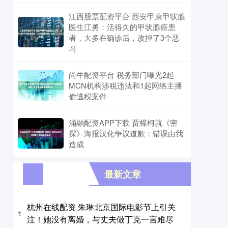
江西股票配资平台 西安甲康甲状腺
医生江勇：活得久的甲状腺癌患
者，大多在确诊后，改掉了3个恶
习
尚牛配资平台 税务部门曝光2起
MCN机构涉税违法和1起网络主播
偷逃税案件
涌融配资APP下载 贾樟柯就《密
探》海报汉化争议道歉：错误由我
造成
最新文章
杭州在线配资 朱琳北京国际电影节上引关
1
注！她没有离婚，与丈夫做丁克一言难尽