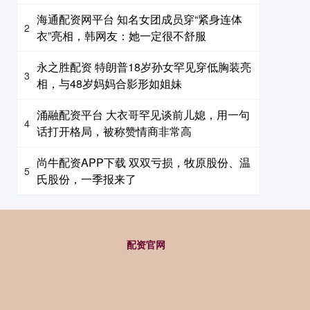
海通配资网平台 知名女团成员穿“紧身连体
2
衣”亮相，韩网友：她一定很不舒服
永之胜配资 特朗普18岁孙女罕见穿低胸装亮
3
相，与48岁妈妈合影形如姐妹
涌融配资平台 大衣哥罕见谈前儿媳，用一句
4
话打开格局，被称赞情商非常高
尚牛配资APP下载 双双亏损，牧原股份、温
5
氏股份，一季报来了
配资官网