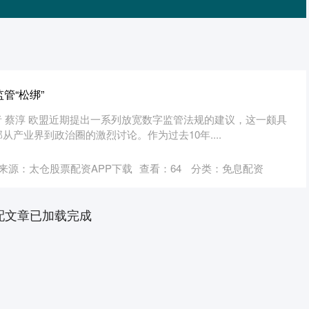
管“松绑”
记者 蔡淳 欧盟近期提出一系列放宽数字监管法规的建议，这一颇具
产业界到政治圈的激烈讨论。作为过去10年....
来源：太仓股票配资APP下载
查看：
64
分类：
免息配资
配文章已加载完成